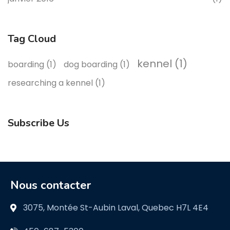
Tag Cloud
kennel
(1)
boarding
(1)
dog boarding
(1)
researching a kennel
(1)
Subscribe Us
Nous contacter
3075, Montée St-Aubin Laval, Quebec H7L 4E4