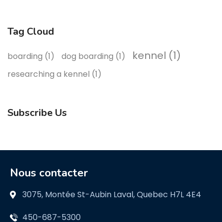
Tag Cloud
kennel
(1)
boarding
(1)
dog boarding
(1)
researching a kennel
(1)
Subscribe Us
Nous contacter
3075, Montée St-Aubin Laval, Quebec H7L 4E4
450-687-5300