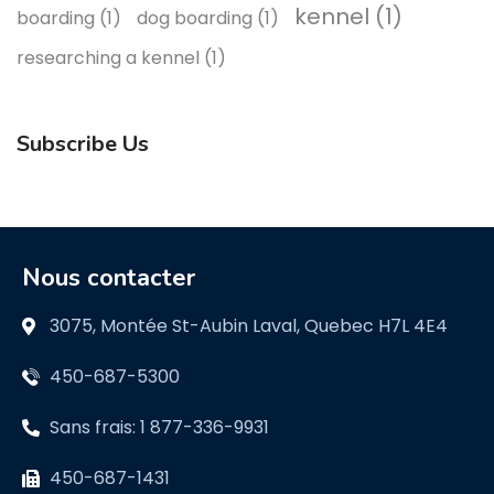
kennel
(1)
boarding
(1)
dog boarding
(1)
researching a kennel
(1)
Subscribe Us
Nous contacter
3075, Montée St-Aubin Laval, Quebec H7L 4E4
450-687-5300
Sans frais: 1 877-336-9931
450-687-1431