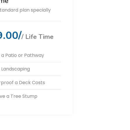
ime
tandard plan specially
.00/
/ Life Time
l a Patio or Pathway
ll Landscaping
proof a Deck Costs
e a Tree Stump