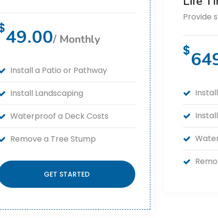
Life T
Provide s
$
49.00
/ Monthly
$
649
Install a Patio or Pathway
Instal
Install Landscaping
Insta
Waterproof a Deck Costs
Water
Remove a Tree Stump
Remov
GET STARTED