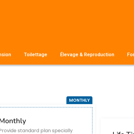
nsion
Toilettage
Élevage & Reproduction
Fo
MONTHLY
Monthly
Provide standard plan specially